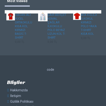
Most Viewed
HASAN ALİ
ŞAİR BEHÇET
ATA KOLEJİ
YÜCEL
KEMAL
İLKOKUL
ORTAOKULU
ÇAĞLAR
KIRMIZI
KISA KOL
İLKOKULU
POLO YAKA
KIRMIZI
POLO BEYAZ
T-SHIRT
BASİC T-
UZUN KOL T-
KISA KOL
SHİRT
SHIRT
0,00 TL
0,00 TL
0,00 TL
code
Bilgiler
Hakkımızda
İletişim
Gizlilik Politikası