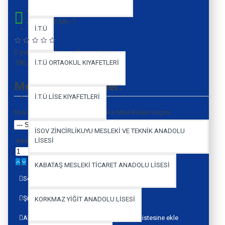
Stock:
In Stock
Model:
Mv-7
İ.T.Ü
0 yorum yapılmış.
-
Yorum Yap
700,00 TL
İ.T.Ü ORTAOKUL KIYAFETLERİ
Mevcut Seçenekler:
İ.T.Ü LİSE KIYAFETLERİ
Mavigün Basic Tshirt Kısa Kol Saks Mavi Beden Seçimi
İSOV ZİNCİRLİKUYU MESLEKİ VE TEKNİK ANADOLU
LİSESİ
Adet
KABATAŞ MESLEKİ TİCARET ANADOLU LİSESİ
Sepete Ekle
Şimdi Al
Satıcıya Sor
KORKMAZ YİĞİT ANADOLU LİSESİ
Alışveriş Listeme Ekle
Karşılaştırma listesine ekle