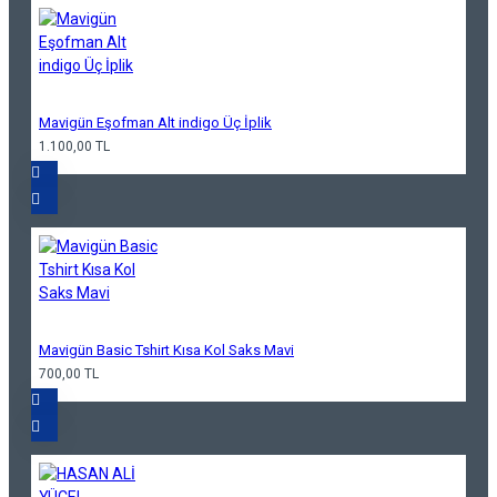
Mavigün Eşofman Alt indigo Üç İplik
1.100,00 TL
Mavigün Basic Tshirt Kısa Kol Saks Mavi
700,00 TL