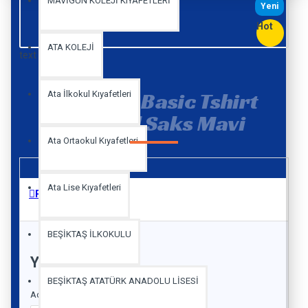
MAVİGÜN KOLEJİ KIYAFETLERİ
Yeni
Hot
ATA KOLEJİ
text
Mavigün Basic Tshirt
Ata İlkokul Kıyafetleri
Kısa Kol Saks Mavi
Ata Ortaokul Kıyafetleri
Ata Lise Kıyafetleri
Reviews
BEŞİKTAŞ İLKOKULU
YORUM YAP
BEŞİKTAŞ ATATÜRK ANADOLU LİSESİ
Adınız