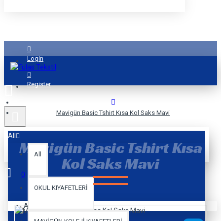
Login
Register
Mavigün Basic Tshirt Kısa Kol Saks Mavi
All
Mavigün Basic Tshirt Kısa
All
Kol Saks Mavi
0
OKUL KIYAFETLERİ
Alışveriş sepetiniz boş!