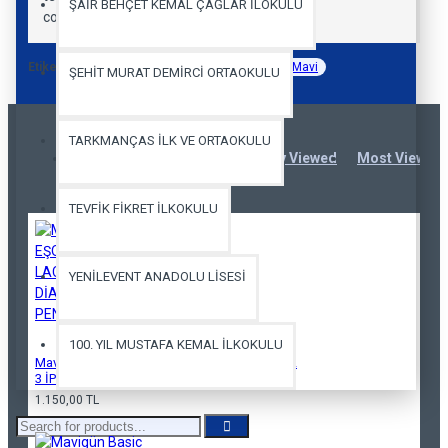
ŞAİR BEHÇET KEMAL ÇAĞLAR İLOKULU
code
Etiketler:
Mavigün Basic Tshirt Kısa Kol Saks Mavi
ŞEHİT MURAT DEMİRCİ ORTAOKULU
TARKMANÇAS İLK VE ORTAOKULU
You Might Also Like
Recently Viewed
Most Viewed
TEVFİK FİKRET İLKOKULU
YENİLEVENT ANADOLU LİSESİ
100. YIL MUSTAFA KEMAL İLKOKULU
Mavigün ALT EŞOFMAN LACİVERT DİAGONEL
3 İPLİK PENYE
1.150,00 TL