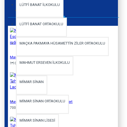
LÜTFİ BANAT İLKOKULU
People Also Bought
LÜTFİ BANAT ORTAOKULU
MAÇKA PAKMAYA HÜSAMETTİN ZİLER ORTAOKULU
Mavigün Eşofman Alt indigo Üç İplik
MAHMUT ERSEVEN İLKOKULU
1.100,00 TL
MİMAR SİNAN
MİMAR SİNAN ORTAOKULU
Mavigün Basic Tshirt Uzun Kol Lacivert
700,00 TL
MİMAR SİNAN LİSESİ