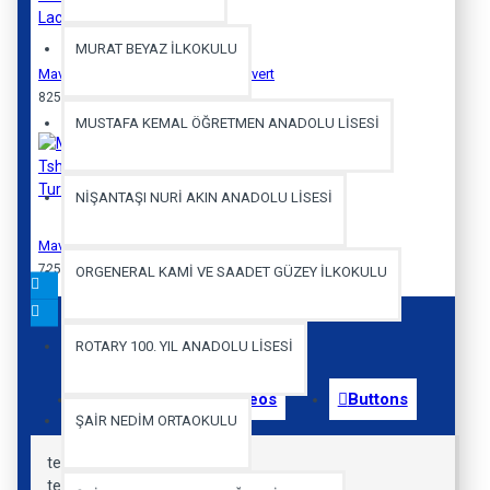
MURAT BEYAZ İLKOKULU
Mavigün Basic Tshirt Kısa Kol Lacivert
825,00 TL
MUSTAFA KEMAL ÖĞRETMEN ANADOLU LİSESİ
NİŞANTAŞI NURİ AKIN ANADOLU LİSESİ
Mavigün Polo Tshirt Kısa Kol Turuncu
725,00 TL
ORGENERAL KAMİ VE SAADET GÜZEY İLKOKULU
ROTARY 100. YIL ANADOLU LİSESİ
Custom
Videos
Buttons
ŞAİR NEDİM ORTAOKULU
text
text