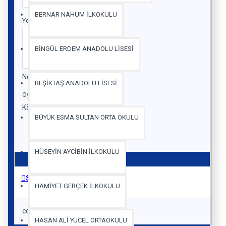
BERNAR NAHUM İLKOKULU
Yorumunuz
BİNGÜL ERDEM ANADOLU LİSESİ
Not:
HTML'e dönüştürülmez!
BEŞİKTAŞ ANADOLU LİSESİ
Oylama
Kötü
İyi
BÜYÜK ESMA SULTAN ORTA OKULU
Devam
HÜSEYİN AYCİBİN İLKOKULU
Size Chart
HAMİYET GERÇEK İLKOKULU
code
HASAN ALİ YÜCEL ORTAOKULU