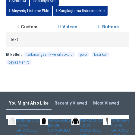
Şimdi Al
Satıcıya Sor
Alışveriş Listeme Ekle
Karşılaştırma listesine ekle
Custom
Videos
Buttons
text
Etiketler:
tarkmanças ilk ve ortaokulu
polo
kısa kol
beyaz t-shirt
You Might Also Like
Recently Viewed
Most Viewed
TARKMANÇAS
TARKMANÇAS
TARKMANÇAS
TARKMANÇA
İLK VE
İLK VE
İLK VE
İLK VE
ORTAOKULU
ORTAOKULU
ORTAOKULU
ORTAOKULU