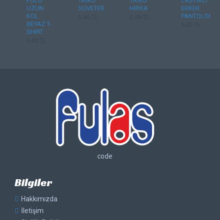
POLO
TRİKO
TRİKO
LASTİKLİ
UZUN
SÜVETER
HIRKA
ERKEK
KOL
PANTOLON
0,00 TL
0,00 TL
BEYAZ T-
0,00 TL
SHIRT
0,00 TL
code
Bilgiler
Hakkımızda
İletişim