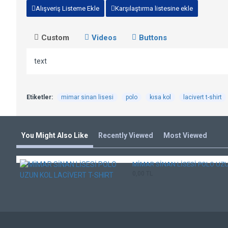
Alışveriş Listeme Ekle
Karşılaştırma listesine ekle
Custom
Videos
Buttons
text
Etiketler:
mimar sinan lisesi
polo
kısa kol
lacivert t-shirt
You Might Also Like
Recently Viewed
Most Viewed
MİMAR SİNAN LİSESİ POLO UZU
0,00 TL