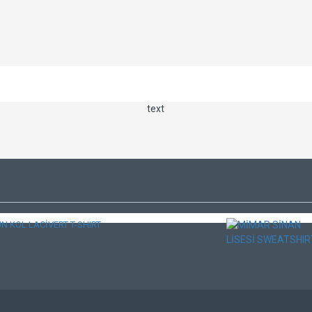
text
N KOL LACİVERT T-SHIRT