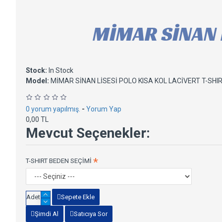
MİMAR SİNAN L
Stock:
In Stock
Model:
MİMAR SİNAN LİSESİ POLO KISA KOL LACİVERT T-SHI
0 yorum yapılmış.
-
Yorum Yap
0,00 TL
Mevcut Seçenekler:
T-SHIRT BEDEN SEÇİMİ
Adet
Sepete Ekle
Şimdi Al
Satıcıya Sor