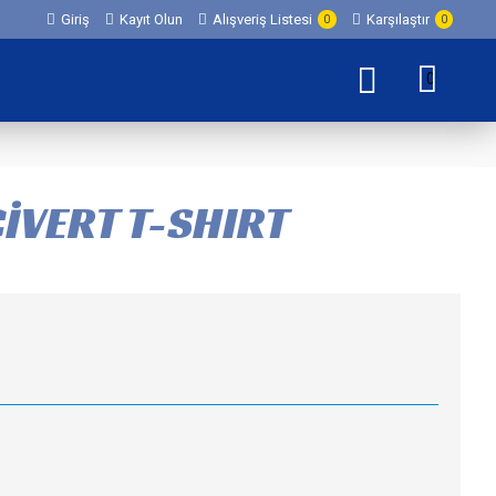
Giriş
Kayıt Olun
Alışveriş Listesi
Karşılaştır
0
0
0
CİVERT T-SHIRT