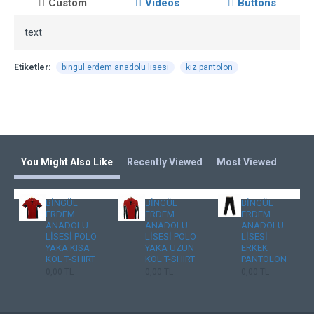
Custom
Videos
Buttons
text
Etiketler:
bingül erdem anadolu lisesi
kız pantolon
You Might Also Like
Recently Viewed
Most Viewed
BİNGÜL
BİNGÜL
BİNGÜL
ERDEM
ERDEM
ERDEM
ANADOLU
ANADOLU
ANADOLU
LİSESİ POLO
LİSESİ POLO
LİSESİ
YAKA KISA
YAKA UZUN
ERKEK
KOL T-SHIRT
KOL T-SHIRT
PANTOLON
0,00 TL
0,00 TL
0,00 TL