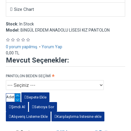
Size Chart
Stock:
In Stock
Model:
BİNGÜL ERDEM ANADOLU LİSESİ KIZ PANTOLON
0 yorum yapılmış.
-
Yorum Yap
0,00 TL
Mevcut Seçenekler:
PANTOLON BEDEN SEÇİMİ
Adet
Sepete Ekle
Şimdi Al
Satıcıya Sor
Alışveriş Listeme Ekle
Karşılaştırma listesine ekle