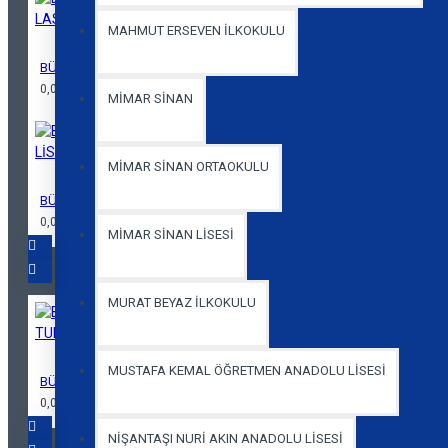
MAHMUT ERSEVEN İLKOKULU
BÜYÜK ESMA SULTAN ORTAOKULU ERKEK PANTOLON LASTİKLİ
0,00 TL
MİMAR SİNAN
MİMAR SİNAN ORTAOKULU
BÜYÜK ESMA SULTAN ORTAOKULU ERKEK PANTOLON LİSE BEDEN
0,00 TL
MİMAR SİNAN LİSESİ
MURAT BEYAZ İLKOKULU
MUSTAFA KEMAL ÖĞRETMEN ANADOLU LİSESİ
BÜYÜK ESMA SULTAN ORTAOKULU POLO YAKA KISA KOL TURKUAZ T-
0,00 TL
NİŞANTAŞI NURİ AKIN ANADOLU LİSESİ