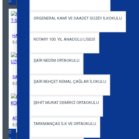
ORGENERAL KAMİ VE SAADET GÜZEY İLKOKULU
HASAN ALİ YÜCEL ORTAOKULU KISA KOL KIRMIZI BASİC T-SHİRT
ROTARY 100. YIL ANADOLU LİSESİ
0,00 TL
ŞAİR NEDİM ORTAOKULU
ŞAİR BEHÇET KEMAL ÇAĞLAR İLKOKULU POLO BEYAZ UZUN KOL T-S
ŞAİR BEHÇET KEMAL ÇAĞLAR İLOKULU
0,00 TL
ŞEHİT MURAT DEMİRCİ ORTAOKULU
ATA KOLEJİ İLKOKUL KIRMIZI POLO YAKA T-SHIRT KISA KOL
TARKMANÇAS İLK VE ORTAOKULU
0,00 TL