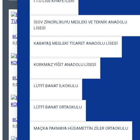
İ.T.Ü LİSE KIYAFETLERİ
İSOV ZİNCİRLİKUYU MESLEKİ VE TEKNİK ANADOLU
LİSESİ
BÜYÜK ESMA SULTAN ORTAOKULU POLO YAKA KISA KOL TURUNCU T-
0,00 TL
KABATAŞ MESLEKİ TİCARET ANADOLU LİSESİ
KORKMAZ YİĞİT ANADOLU LİSESİ
BÜYÜK ESMA SULTAN ORTAOKULU POLO YAKA UZUN KOL TURKUAZ T
0,00 TL
LÜTFİ BANAT İLKOKULU
LÜTFİ BANAT ORTAOKULU
BÜYÜK ESMA SULTAN ORTAOKULU POLO YAKA UZUN KOL TURUNCU T
0,00 TL
MAÇKA PAKMAYA HÜSAMETTİN ZİLER ORTAOKULU