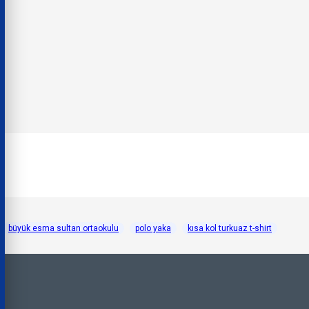
büyük esma sultan ortaokulu
polo yaka
kısa kol turkuaz t-shirt