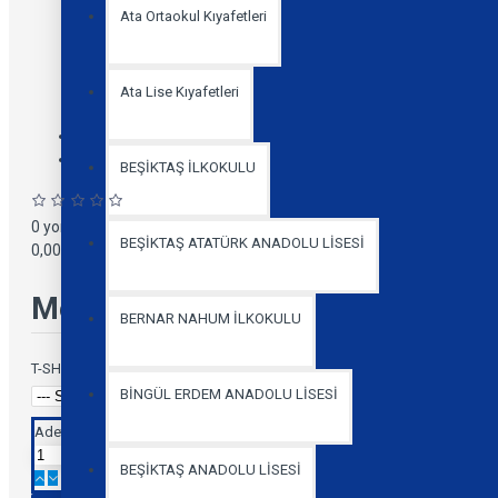
Ata Ortaokul Kıyafetleri
Ata Lise Kıyafetleri
Stock:
In Stock
Model:
BÜYÜK ESMA SULTAN ORTAOKULU POLO YAKA KISA
BEŞİKTAŞ İLKOKULU
0 yorum yapılmış.
-
Yorum Yap
BEŞİKTAŞ ATATÜRK ANADOLU LİSESİ
0,00 TL
Mevcut Seçenekler:
BERNAR NAHUM İLKOKULU
T-SHIRT BEDEN SEÇİMİ
BİNGÜL ERDEM ANADOLU LİSESİ
Adet
BEŞİKTAŞ ANADOLU LİSESİ