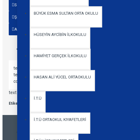
Sepete Ekle
BÜYÜK ESMA SULTAN ORTA OKULU
Şimdi Al
Satıcıya Sor
Alışveriş Listeme Ekle
Karşılaştırma listesine ekle
HÜSEYİN AYCİBİN İLKOKULU
Custom
Videos
Buttons
HAMİYET GERÇEK İLKOKULU
text
text
HASAN ALİ YÜCEL ORTAOKULU
code
text
İ.T.Ü
Etiketler:
büyük esma sultan ortaokulu polo yaka kısa kol turkuaz t-shirt
İ.T.Ü ORTAOKUL KIYAFETLERİ
You Might Also Like
Recently Viewed
Most Viewed