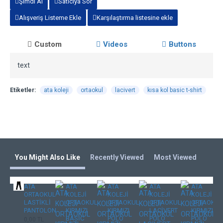
Şimdi Al
Satıcıya Sor
Alışveriş Listeme Ekle
Karşılaştırma listesine ekle
Custom
Videos
Buttons
text
Etiketler:
ata koleji
ortaokul
lacivert
kısa kol basic t-shirt
You Might Also Like
Recently Viewed
Most Viewed
ATA
ATA
ATA
ATA
ATA
ORTAOKUL
KOLEJİ
KOLEJİ
KOLEJİ
KOLEJİ
LASTİKLİ
ORTAOKUL
ORTAOKUL
ORTAOKUL
ORTAOKUL
PANTOLON
KIRMIZI
KIRMIZI
LACİVERT
KIRMIZI
BASİC
POLO
POLO
POLO
0,00 TL