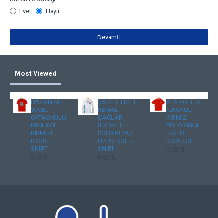
Evet
Hayır
Devam
Most Viewed
HASAN ALİ
ŞAİR BEHÇET
ATA KOLEJİ
YÜCEL
KEMAL
İLKOKUL
ORTAOKULU
ÇAĞLAR
KIRMIZI
KISA KOL
İLKOKULU
POLO YAKA
KIRMIZI
POLO BEYAZ
T-SHIRT
BASİC T-
UZUN KOL T-
KISA KOL
SHİRT
SHIRT
0,00 TL
0,00 TL
0,00 TL